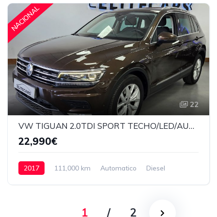
NACIONAL
22
VW TIGUAN 2.0TDI SPORT TECHO/LED/AUTOMATICO
22,990€
2017
111,000 km
Automatico
Diesel
Delantera
22,990€
1
/
2