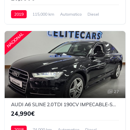
2019
115,000 km
Automatico
Diesel
Delantera
26,990€
NACIONAL
27
AUDI A6 SLINE 2.0TDI 190CV IMPECABLE-SOLO 74.000KM
24,990€
2018
74,000 km
Automatico
Diesel