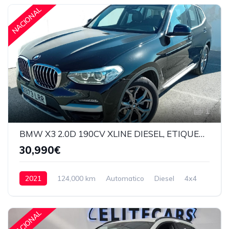
NACIONAL
1
BMW X3 2.0D 190CV XLINE DIESEL, ETIQUETA ECO
30,990€
2021
124,000 km
Automatico
Diesel
4x4
30,990€
NACIONAL