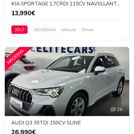
KIA SPORTAGE 1.7CRDI 115CV NAVI/LLANTA19"/XENON
13,990€
2017
160,000 km
Manual
Diesel
Delantera
13,990€
NACIONAL
26
AUDI Q3 35TDI 150CV SLINE
26,990€