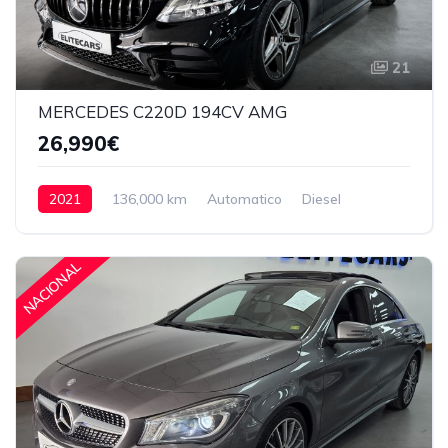
21
MERCEDES C220D 194CV AMG
26,990€
2021
136,000 km
Automatico
Diesel
26,990€
NACIONAL