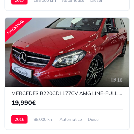
2017
188,000 km
Automatico
Diesel
28,990€
NACIONAL
18
MERCEDES B220CDI 177CV AMG LINE-FULL EQUIP
19,990€
2016
88,000 km
Automatico
Diesel
Delantera
19,990€