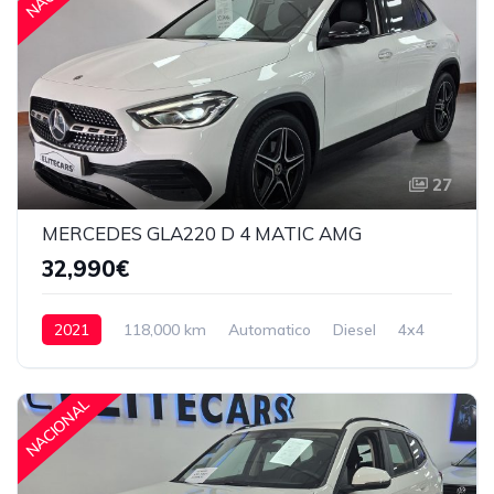
27
MERCEDES GLA220 D 4 MATIC AMG
32,990€
2021
118,000 km
Automatico
Diesel
4x4
32,990€
NACIONAL