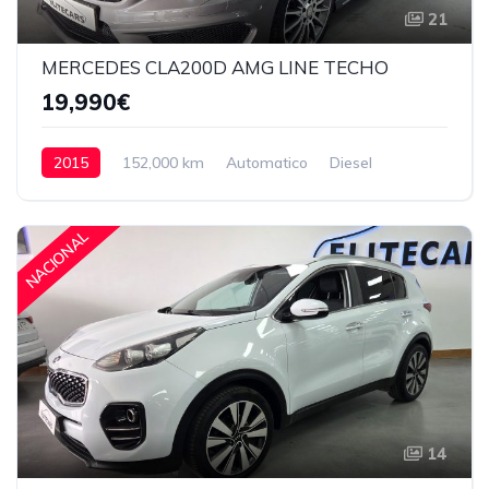
21
MERCEDES CLA200D AMG LINE TECHO
19,990€
2015
152,000 km
Automatico
Diesel
Delantera
19,990€
NACIONAL
14