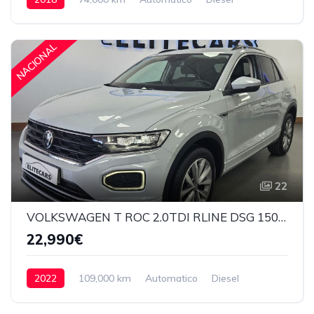
Delantera
24,990€
NACIONAL
22
VOLKSWAGEN T ROC 2.0TDI RLINE DSG 150CV
22,990€
2022
109,000 km
Automatico
Diesel
Delantera
22,990€