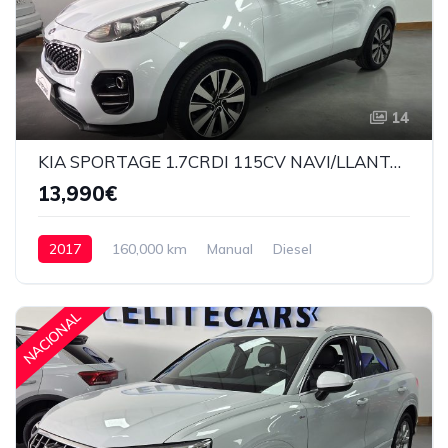
14
KIA SPORTAGE 1.7CRDI 115CV NAVI/LLANTA19"/XENON
13,990€
2017
160,000 km
Manual
Diesel
Delantera
13,990€
NACIONAL