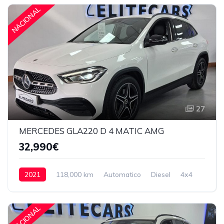
NACIONAL
27
MERCEDES GLA220 D 4 MATIC AMG
32,990€
2021
118,000 km
Automatico
Diesel
4x4
32,990€
NACIONAL