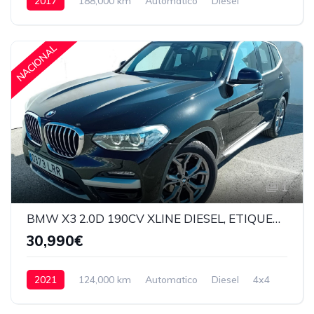
2017
188,000 km
Automatico
Diesel
28,990€
NACIONAL
1
BMW X3 2.0D 190CV XLINE DIESEL, ETIQUETA ECO
30,990€
2021
124,000 km
Automatico
Diesel
4x4
30,990€