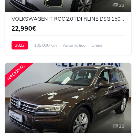
22
VOLKSWAGEN T ROC 2.0TDI RLINE DSG 150CV
22,990€
2022
109,000 km
Automatico
Diesel
Delantera
22,990€
NACIONAL
22