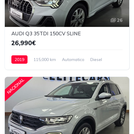
26
AUDI Q3 35TDI 150CV SLINE
26,990€
2019
115,000 km
Automatico
Diesel
Delantera
26,990€
NACIONAL