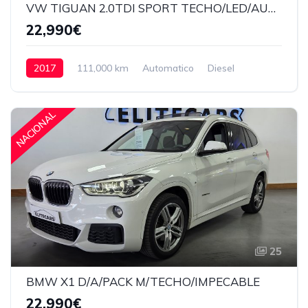
VW TIGUAN 2.0TDI SPORT TECHO/LED/AUTOMATICO
22,990€
2017
111,000 km
Automatico
Diesel
Delantera
22,990€
NACIONAL
25
BMW X1 D/A/PACK M/TECHO/IMPECABLE
22,990€