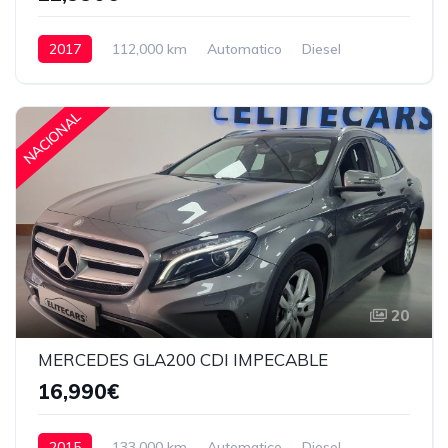
2017
112,000 km
Automatico
Diesel
Delantera
22,990€
NACIONAL
20
MERCEDES GLA200 CDI IMPECABLE
16,990€
2015
133,000 km
Automatico
Diesel